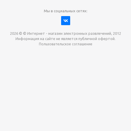
Мы в социальных сетях:
2026 © © Интернет - магазин электронных развлечений, 2012
Информация на сайте не является публичной офертой.
Пользовательское соглашение
Давайте сотрудничать!
наш магазин готов максимально выгодно для вас
выкупить приставки , игры. Звоните, пишите,
обсудим!
Max
Email
Telegram