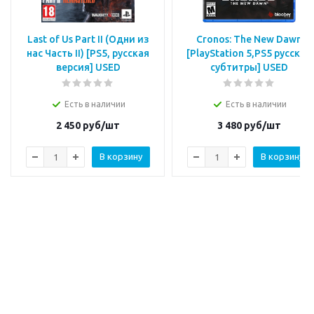
Last of Us Part II (Одни из
Cronos: The New Dawn
нас Часть II) [PS5, русская
[PlayStation 5,PS5 русские
версия] USED
субтитры] USED
Есть в наличии
Есть в наличии
2 450
руб/шт
3 480
руб/шт
В корзину
В корзину