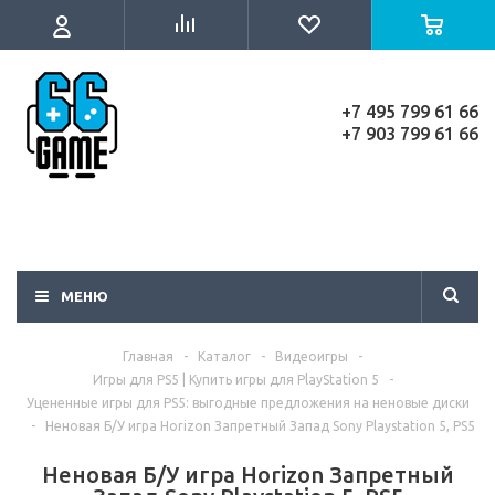
+7 495 799 61 66
+7 903 799 61 66
МЕНЮ
Главная
-
Каталог
-
Видеоигры
-
Игры для PS5 | Купить игры для PlayStation 5
-
Уцененные игры для PS5: выгодные предложения на неновые диски
-
Неновая Б/У игра Horizon Запретный Запад Sony Playstation 5, PS5
Неновая Б/У игра Horizon Запретный