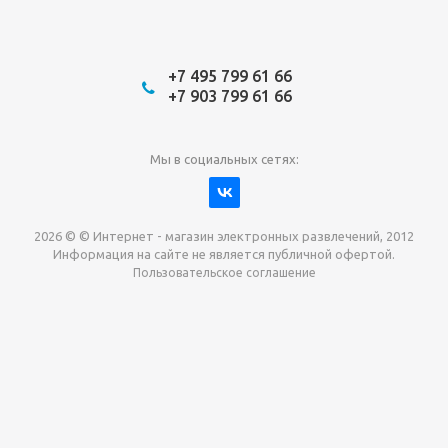
+7 495 799 61 66
+7 903 799 61 66
Мы в социальных сетях:
2026 © © Интернет - магазин электронных развлечений, 2012
Информация на сайте не является публичной офертой.
Пользовательское соглашение
Давайте сотрудничать!
наш магазин готов максимально выгодно для вас
выкупить приставки , игры. Звоните, пишите,
обсудим!
Max
Email
Telegram