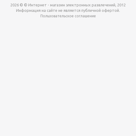
2026 © © Интернет - магазин электронных развлечений, 2012
Информация на сайте не является публичной офертой.
Пользовательское соглашение
Давайте сотрудничать!
наш магазин готов максимально выгодно для вас
выкупить приставки , игры. Звоните, пишите,
обсудим!
Max
Email
Telegram