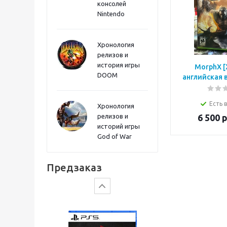
консолей
Sword PS5
Nintendo
Хронология
релизов и
история игры
MorphX [
DOOM
английская 
Есть 
Хронология
релизов и
6 500
р
историй игры
God of War
Gears of War: E-Day
Предзаказ