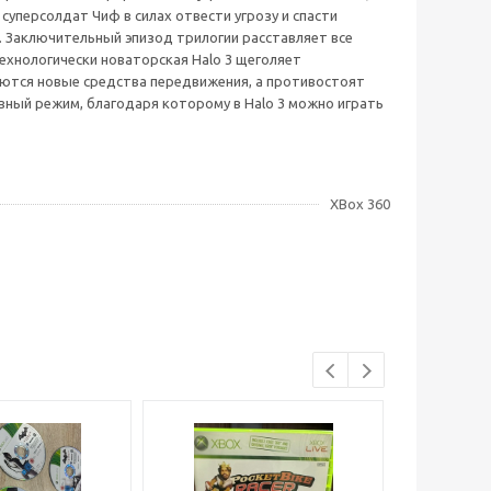
уперсолдат Чиф в силах отвести угрозу и спасти
. Заключительный эпизод трилогии расставляет все
технологически новаторская Halo 3 щеголяет
ются новые средства передвижения, а противостоят
вный режим, благодаря которому в Halo 3 можно играть
XBox 360