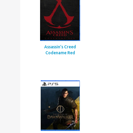
Call Of Duty Black Ops Gulf
War