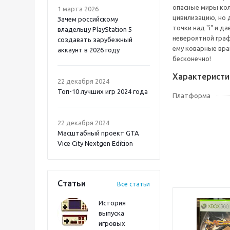
опасные миры кол
1 марта 2026
цивилизацию, но 
Зачем российскому
точки над "i" и 
владельцу PlayStation 5
невероятной граф
создавать зарубежный
ему коварные вра
аккаунт в 2026 году
бесконечно!
Atomic Heart 2 PS5
Характеристи
22 декабря 2024
Топ-10 лучших игр 2024 года
Платформа
22 декабря 2024
Масштабный проект GTA
Vice City Nextgen Edition
Статьи
Все статьи
История
выпуска
игровых
Onimusha: Way of the