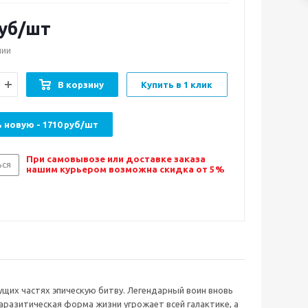
уб/шт
чии
В корзину
Купить в 1 клик
 новую - 1710 руб/шт
При самовывозе или доставке заказа
ься
нашим курьером возможна скидка от 5%
ущих частях эпическую битву. Легендарный воин вновь
аразитическая форма жизни угрожает всей галактике, а