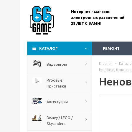
Интернет - магазин
электронных развлечений
28 ЛЕТ С ВАМИ!
Assassin’s Creed
Codename Red
КАТАЛОГ
РЕМОНТ
Главная
-
Катало
Видеоигры
Неновые, бывшие в
Ненов
Игровые
Приставки
Аксессуары
Disney / LEGO /
Skylanders
The Blood of Dawnwalker