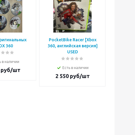
оригинальных
PocketBike Racer [Xbox
Sneak K
OX 360
360, английская версия]
английск
USED
ь в наличии
Е
Есть в наличии
руб/шт
2 5
2 550
руб/шт