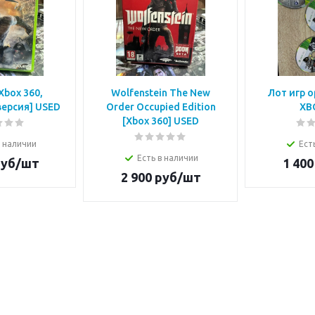
Xbox 360,
Wolfenstein The New
Лот игр 
версия] USED
Order Occupied Edition
XB
[Xbox 360] USED
в наличии
Ест
Есть в наличии
уб/шт
1 400
2 900
руб/шт