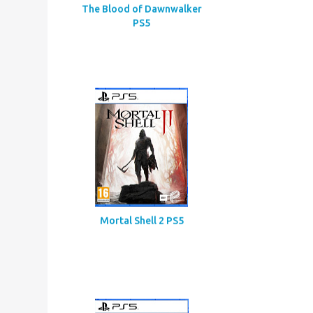
Assassin’s Creed
Codename Red
The Blood of Dawnwalker
PS5