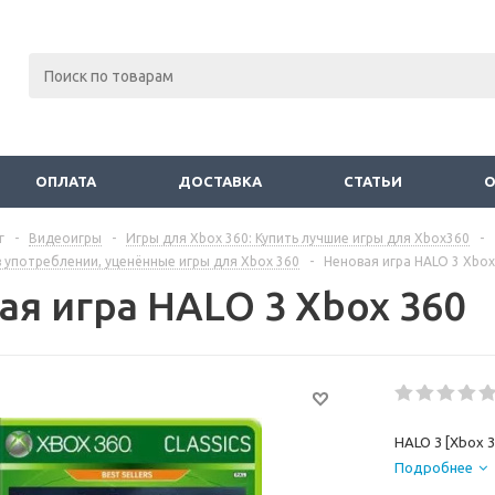
ОПЛАТА
ДОСТАВКА
СТАТЬИ
г
-
Видеоигры
-
Игры для Xbox 360: Купить лучшие игры для Xbox360
-
 употреблении, уценённые игры для Xbox 360
-
Неновая игра HALO 3 Xbox
ая игра HALO 3 Xbox 360
HALO 3 [Xbox 3
Подробнее