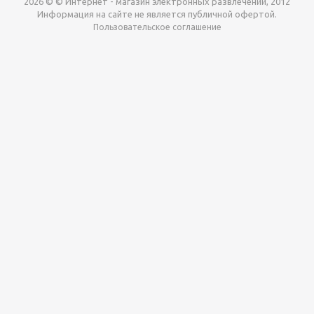
2026 © © Интернет - магазин электронных развлечений, 2012
Информация на сайте не является публичной офертой.
Пользовательское соглашение
Давайте сотрудничать!
наш магазин готов максимально выгодно для вас
выкупить приставки , игры. Звоните, пишите,
обсудим!
Max
Email
Telegram
Этот сайт