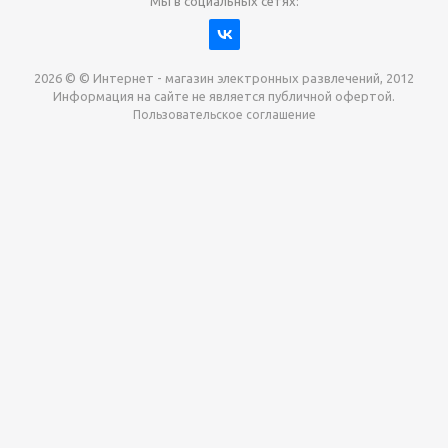
Мы в социальных сетях:
2026 © © Интернет - магазин электронных развлечений, 2012
Информация на сайте не является публичной офертой.
Пользовательское соглашение
Давайте сотрудничать!
наш магазин готов максимально выгодно для вас
выкупить приставки , игры. Звоните, пишите,
обсудим!
Max
Email
Telegram