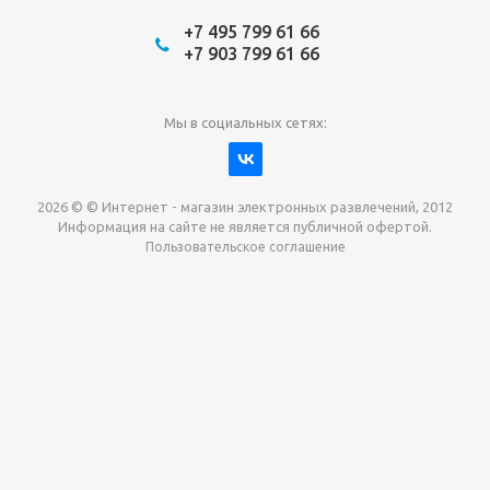
+7 495 799 61 66
+7 903 799 61 66
Мы в социальных сетях:
2026 © © Интернет - магазин электронных развлечений, 2012
Информация на сайте не является публичной офертой.
Пользовательское соглашение
Давайте сотрудничать!
наш магазин готов максимально выгодно для вас
выкупить приставки , игры. Звоните, пишите,
обсудим!
Max
Email
Telegram