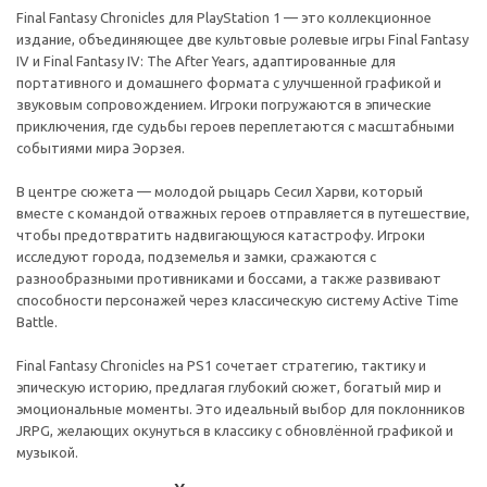
Final Fantasy Chronicles для PlayStation 1 — это коллекционное
издание, объединяющее две культовые ролевые игры Final Fantasy
IV и Final Fantasy IV: The After Years, адаптированные для
портативного и домашнего формата с улучшенной графикой и
звуковым сопровождением. Игроки погружаются в эпические
приключения, где судьбы героев переплетаются с масштабными
событиями мира Эорзея.
В центре сюжета — молодой рыцарь Сесил Харви, который
вместе с командой отважных героев отправляется в путешествие,
чтобы предотвратить надвигающуюся катастрофу. Игроки
исследуют города, подземелья и замки, сражаются с
разнообразными противниками и боссами, а также развивают
способности персонажей через классическую систему Active Time
Battle.
Final Fantasy Chronicles на PS1 сочетает стратегию, тактику и
эпическую историю, предлагая глубокий сюжет, богатый мир и
эмоциональные моменты. Это идеальный выбор для поклонников
JRPG, желающих окунуться в классику с обновлённой графикой и
музыкой.