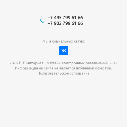
+7 495 799 61 66
+7 903 799 61 66
Мы в социальных сетях:
2026 © © Интернет - магазин электронных развлечений, 2012
Информация на сайте не является публичной офертой.
Пользовательское соглашение
Давайте сотрудничать!
наш магазин готов максимально выгодно для вас
выкупить приставки , игры. Звоните, пишите,
обсудим!
Max
Email
Telegram