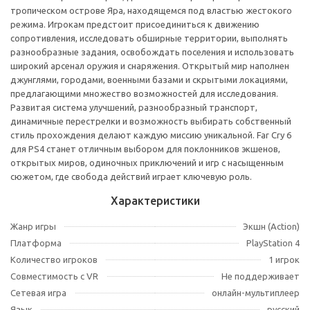
тропическом острове Яра, находящемся под властью жестокого
режима. Игрокам предстоит присоединиться к движению
сопротивления, исследовать обширные территории, выполнять
разнообразные задания, освобождать поселения и использовать
широкий арсенал оружия и снаряжения. Открытый мир наполнен
джунглями, городами, военными базами и скрытыми локациями,
предлагающими множество возможностей для исследования.
Развитая система улучшений, разнообразный транспорт,
динамичные перестрелки и возможность выбирать собственный
стиль прохождения делают каждую миссию уникальной. Far Cry 6
для PS4 станет отличным выбором для поклонников экшенов,
открытых миров, одиночных приключений и игр с насыщенным
сюжетом, где свобода действий играет ключевую роль.
Характеристики
Жанр игры
Экшн (Action)
Платформа
PlayStation 4
Количество игроков
1 игрок
Совместимость с VR
Не поддерживает
Сетевая игра
онлайн-мультиплеер
Язык
русский