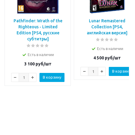
Pathfinder: Wrath of the
Lunar Remastered
Righteous - Limited
Collection [PS4,
Edition [PS4, русские
английская версия]
субтитры]
Есть в наличии
Есть в наличии
4 500
руб/шт
3 100
руб/шт
В корзину
В корзину