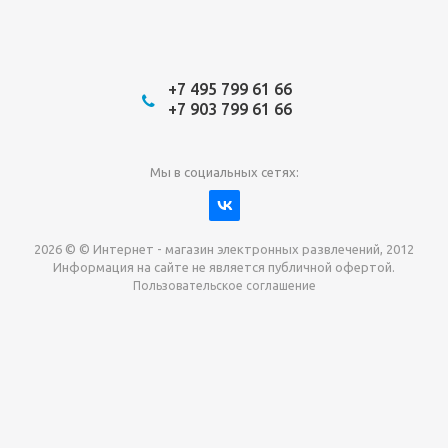
+7 495 799 61 66
+7 903 799 61 66
Мы в социальных сетях:
2026 © © Интернет - магазин электронных развлечений, 2012
Информация на сайте не является публичной офертой.
Пользовательское соглашение
Давайте сотрудничать!
наш магазин готов максимально выгодно для вас
выкупить приставки , игры. Звоните, пишите,
обсудим!
Max
Email
Telegram