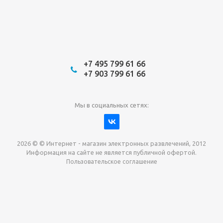
+7 495 799 61 66
+7 903 799 61 66
Мы в социальных сетях:
2026 © © Интернет - магазин электронных развлечений, 2012
Информация на сайте не является публичной офертой.
Пользовательское соглашение
Давайте сотрудничать!
наш магазин готов максимально выгодно для вас
выкупить приставки , игры. Звоните, пишите,
обсудим!
Max