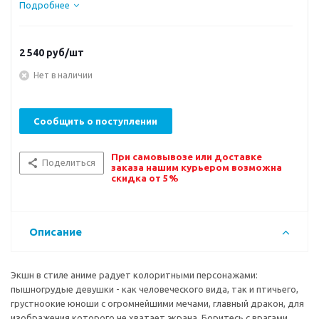
Подробнее
2 540
руб/шт
Нет в наличии
Сообщить о поступлении
При самовывозе или доставке
Поделиться
заказа нашим курьером возможна
скидка от 5%
Описание
Экшн в стиле аниме радует колоритными персонажами:
пышногрудые девушки - как человеческого вида, так и птичьего,
грустноокие юноши с огромнейшими мечами, главный дракон, для
изображения которого не хватает экрана. Боритесь с врагами,