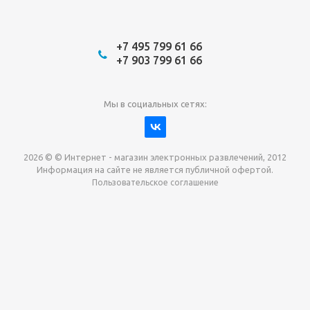
+7 495 799 61 66
+7 903 799 61 66
Мы в социальных сетях:
2026 © © Интернет - магазин электронных развлечений, 2012
Информация на сайте не является публичной офертой.
Пользовательское соглашение
Давайте сотрудничать!
наш магазин готов максимально выгодно для вас
выкупить приставки , игры. Звоните, пишите,
обсудим!
Max
Email
Telegram