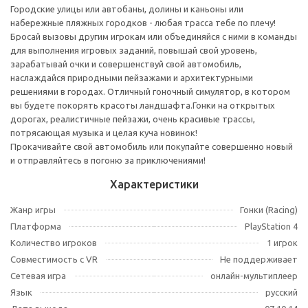
Городские улицы или автобаны, долины и каньоны или
набережные пляжных городков - любая трасса тебе по плечу!
Бросай вызовы другим игрокам или объединяйся с ними в команды
для выполнения игровых заданий, повышай свой уровень,
зарабатывай очки и совершенствуй свой автомобиль,
наслаждайся природными пейзажами и архитектурными
решениями в городах. Отличный гоночный симулятор, в котором
вы будете покорять красоты ландшафта.Гонки на открытых
дорогах, реалистичные пейзажи, очень красивые трассы,
потрясающая музыка и целая куча новинок!
Прокачивайте свой автомобиль или покупайте совершенно новый
и отправляйтесь в погоню за приключениями!
Характеристики
Жанр игры
Гонки (Racing)
Платформа
PlayStation 4
Количество игроков
1 игрок
Совместимость с VR
Не поддерживает
Сетевая игра
онлайн-мультиплеер
Язык
русский