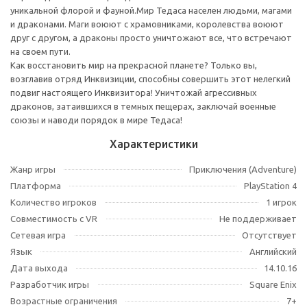
уникальной флорой и фауной.Мир Тедаса населен людьми, магами
и драконами. Маги воюют с храмовниками, королевства воюют
друг с другом, а драконы просто уничтожают все, что встречают
на своем пути.
Как восстановить мир на прекрасной планете? Только вы,
возглавив отряд Инквизиции, способны совершить этот нелегкий
подвиг настоящего Инквизитора! Уничтожай агрессивных
драконов, затаившихся в темных пещерах, заключай военные
союзы и наводи порядок в мире Тедаса!
Характеристики
Жанр игры
Приключения (Adventure)
Платформа
PlayStation 4
Количество игроков
1 игрок
Совместимость с VR
Не поддерживает
Сетевая игра
Отсутствует
Язык
Английский
Дата выхода
14.10.16
Разработчик игры
Square Enix
Возрастные ограничения
7+