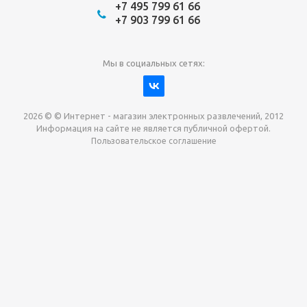
+7 495 799 61 66
+7 903 799 61 66
Мы в социальных сетях:
2026 © © Интернет - магазин электронных развлечений, 2012
Информация на сайте не является публичной офертой.
Пользовательское соглашение
Давайте сотрудничать!
наш магазин готов максимально выгодно для вас
выкупить приставки , игры. Звоните, пишите,
обсудим!
Max
Email
Telegram