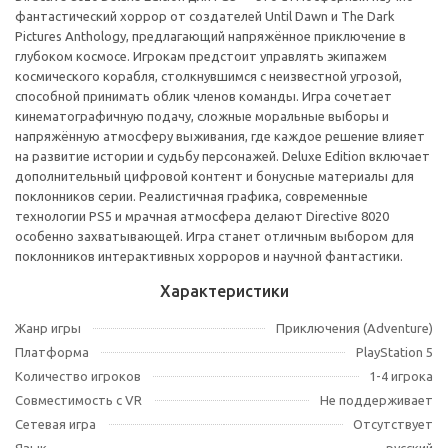
фантастический хоррор от создателей Until Dawn и The Dark
Pictures Anthology, предлагающий напряжённое приключение в
глубоком космосе. Игрокам предстоит управлять экипажем
космического корабля, столкнувшимся с неизвестной угрозой,
способной принимать облик членов команды. Игра сочетает
кинематографичную подачу, сложные моральные выборы и
напряжённую атмосферу выживания, где каждое решение влияет
на развитие истории и судьбу персонажей. Deluxe Edition включает
дополнительный цифровой контент и бонусные материалы для
поклонников серии. Реалистичная графика, современные
технологии PS5 и мрачная атмосфера делают Directive 8020
особенно захватывающей. Игра станет отличным выбором для
поклонников интерактивных хорроров и научной фантастики.
Характеристики
Жанр игры
Приключения (Adventure)
Платформа
PlayStation 5
Количество игроков
1-4 игрока
Совместимость с VR
Не поддерживает
Сетевая игра
Отсутствует