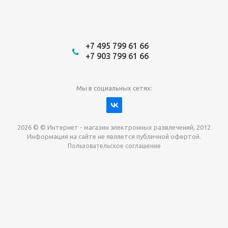
+7 495 799 61 66
+7 903 799 61 66
Мы в социальных сетях:
2026 © © Интернет - магазин электронных развлечений, 2012
Информация на сайте не является публичной офертой.
Пользовательское соглашение
Давайте сотрудничать!
наш магазин готов максимально выгодно для вас
выкупить приставки , игры. Звоните, пишите,
обсудим!
Max
Email
Telegram