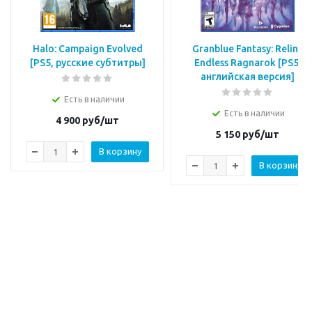
Halo: Campaign Evolved
Granblue Fantasy: Relink
[PS5, русские субтитры]
Endless Ragnarok [PS5,
английская версия]
Есть в наличии
Есть в наличии
4 900
руб/шт
5 150
руб/шт
В корзину
В корзину