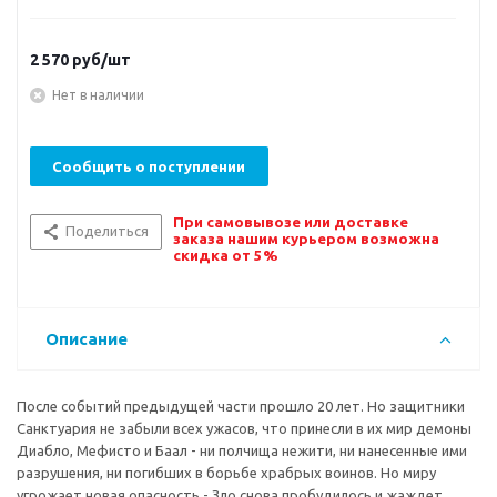
2 570
руб/шт
Нет в наличии
Сообщить о поступлении
При самовывозе или доставке
Поделиться
заказа нашим курьером возможна
скидка от 5%
Описание
После событий предыдущей части прошло 20 лет. Но защитники
Санктуария не забыли всех ужасов, что принесли в их мир демоны
Диабло, Мефисто и Баал - ни полчища нежити, ни нанесенные ими
разрушения, ни погибших в борьбе храбрых воинов. Но миру
угрожает новая опасность - Зло снова пробудилось и жаждет