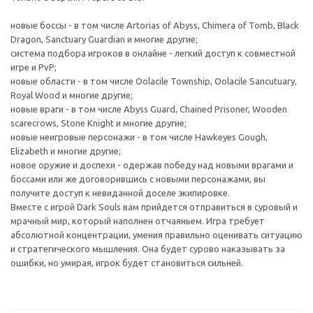
новые боссы - в том числе Artorias of Abyss, Chimera of Tomb, Black
Dragon, Sanctuary Guardian и многие другие;
система подбора игроков в онлайне - легкий доступ к совместной
игре и PvP;
новые области - в том числе Oolacile Township, Oolacile Sancutuary,
Royal Wood и многие другие;
новые враги - в том числе Abyss Guard, Chained Prisoner, Wooden
scarecrows, Stone Knight и многие другие;
новые неигровые персонажи - в том числе Hawkeyes Gough,
Elizabeth и многие другие;
новое оружие и доспехи - одержав победу над новыми врагами и
боссами или же договорившись с новыми персонажами, вы
получите доступ к невиданной доселе экипировке.
Вместе с игрой Dark Souls вам прийдется отправиться в суровый и
мрачный мир, который наполнен отчаяньем. Игра требует
абсолютной концентрации, умения правильно оценивать ситуацию
и стратегического мышления. Она будет сурово наказывать за
ошибки, но умирая, игрок будет становиться сильней.