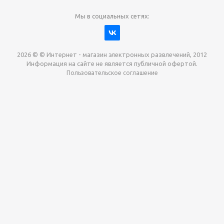
Мы в социальных сетях:
2026 © © Интернет - магазин электронных развлечений, 2012
Информация на сайте не является публичной офертой.
Пользовательское соглашение
Давайте сотрудничать!
наш магазин готов максимально выгодно для вас
выкупить приставки , игры. Звоните, пишите,
обсудим!
Max
Email
Telegram