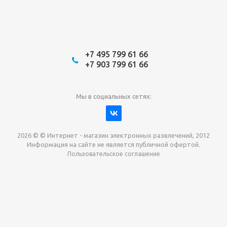
+7 495 799 61 66
+7 903 799 61 66
Мы в социальных сетях:
2026 © © Интернет - магазин электронных развлечений, 2012
Информация на сайте не является публичной офертой.
Пользовательское соглашение
Давайте сотрудничать!
наш магазин готов максимально выгодно для вас
выкупить приставки , игры. Звоните, пишите,
обсудим!
Max
Email