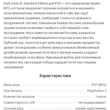
Dark Souls III. Standard Edition для PS4 — это хардкорная экшен-
RPG, которая предлагает игрокам погрузиться в мрачный и
атмосферный мир, полный опасностей и тайн. Вас ждут
напряжённые сражения, требующие точности, реакции и
продуманной тактики. Уникальная боевая система, разнообразие
оружия и магии позволяют выбрать собственный стиль
прохождения. Игра славится сложными боссами, каждый из
которых требует индивидуального подхода и мастерства.
Глубокий лор, скрытый в деталях мира и описаниях предметов,
делает исследование особенно увлекательным. Великолепный
дизайн уровней, мрачная эстетика и эпичная музыка создают
незабываемую атмосферу. Идеальный выбор для поклонников
сложных игр, где каждая победа ощущается по-настоящему
заслуженной.
Характеристики
Жанр игры
РПГ (RPG)
Платформа
PlayStation 4
Количество игроков
1 игрок
Совместимость с VR
Не поддерживает
Сетевая игра
онлайн-мультиплеер