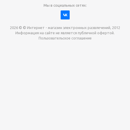
Мы в социальных сетях:
2026 © © Интернет - магазин электронных развлечений, 2012
Информация на сайте не является публичной офертой.
Пользовательское соглашение
Давайте сотрудничать!
наш магазин готов максимально выгодно для вас
выкупить приставки , игры. Звоните, пишите,
обсудим!
Max
Email
Telegram