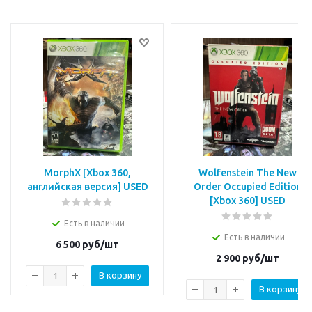
MorphX [Xbox 360,
Wolfenstein The New
английская версия] USED
Order Occupied Edition
[Xbox 360] USED
Есть в наличии
Есть в наличии
6 500
руб/шт
2 900
руб/шт
В корзину
В корзину