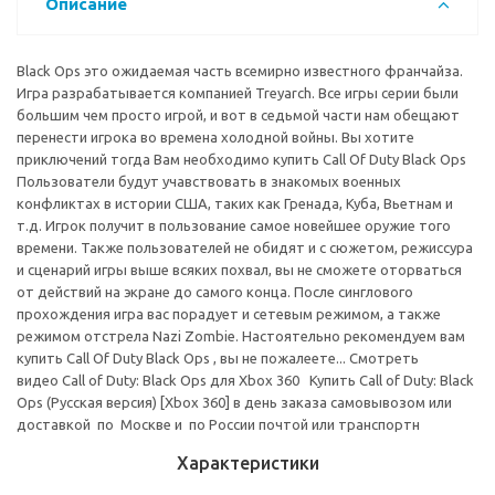
Описание
Black Ops это ожидаемая часть всемирно известного франчайза.
Игра разрабатывается компанией Treyarch. Все игры серии были
большим чем просто игрой, и вот в седьмой части нам обещают
перенести игрока во времена холодной войны. Вы хотите
приключений тогда Вам необходимо купить Call Of Duty Black Ops
Пользователи будут учавствовать в знакомых военных
конфликтах в истории США, таких как Гренада, Куба, Вьетнам и
т.д. Игрок получит в пользование самое новейшее оружие того
времени. Также пользователей не обидят и с сюжетом, режиссура
и сценарий игры выше всяких похвал, вы не сможете оторваться
от действий на экране до самого конца. После синглового
прохождения игра вас порадует и сетевым режимом, а также
режимом отстрела Nazi Zombie. Настоятельно рекомендуем вам
купить Call Of Duty Black Ops , вы не пожалеете... Смотреть
видео Call of Duty: Black Ops для Xbox 360 Купить Call of Duty: Black
Ops (Русская версия) [Xbox 360] в день заказа самовывозом или
доставкой по Москве и по России почтой или транспортн
Характеристики