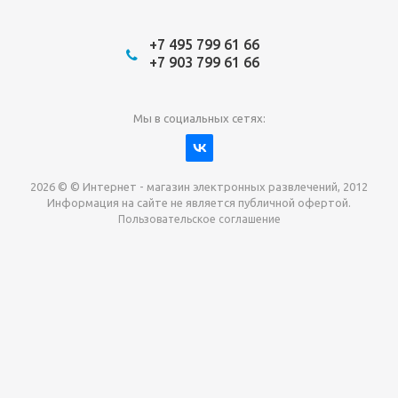
+7 495 799 61 66
+7 903 799 61 66
Мы в социальных сетях:
2026 © © Интернет - магазин электронных развлечений, 2012
Информация на сайте не является публичной офертой.
Пользовательское соглашение
Давайте сотрудничать!
наш магазин готов максимально выгодно для вас
выкупить приставки , игры. Звоните, пишите,
обсудим!
Max
Email
Telegram