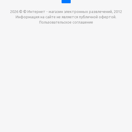
2026 © © Интернет - магазин электронных развлечений, 2012
Информация на сайте не является публичной офертой.
Пользовательское соглашение
Давайте сотрудничать!
наш магазин готов максимально выгодно для вас
выкупить приставки , игры. Звоните, пишите,
обсудим!
Max
Email
Telegram