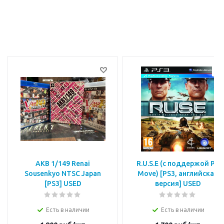
AKB 1/149 Renai
R.U.S.E (с поддержой PS
Sousenkyo NTSC Japan
Move) [PS3, английская
[PS3] USED
версия] USED
Есть в наличии
Есть в наличии