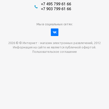
+7 495 799 61 66
+7 903 799 61 66
Мы в социальных сетях:
2026 © © Интернет - магазин электронных развлечений, 2012
Информация на сайте не является публичной офертой.
Пользовательское соглашение
Давайте сотрудничать!
наш магазин готов максимально выгодно для вас
выкупить приставки , игры. Звоните, пишите,
обсудим!
Max
Email
Telegram