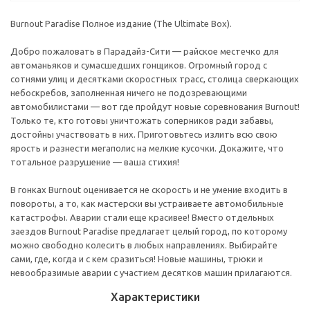
Burnout Paradise Полное издание (The Ultimate Box).
Добро пожаловать в Парадайз-Сити — райское местечко для
автоманьяков и сумасшедших гонщиков. Огромный город с
сотнями улиц и десятками скоростных трасс, столица сверкающих
небоскребов, заполненная ничего не подозревающими
автомобилистами — вот где пройдут новые соревнования Burnout!
Только те, кто готовы уничтожать соперников ради забавы,
достойны участвовать в них. Приготовьтесь излить всю свою
ярость и разнести мегаполис на мелкие кусочки. Докажите, что
тотальное разрушение — ваша стихия!
В гонках Burnout оценивается не скорость и не умение входить в
повороты, а то, как мастерски вы устраиваете автомобильные
катастрофы. Аварии стали еще красивее! Вместо отдельных
заездов Burnout Paradise предлагает целый город, по которому
можно свободно колесить в любых направлениях. Выбирайте
сами, где, когда и с кем сразиться! Новые машины, трюки и
невообразимые аварии с участием десятков машин прилагаются.
Характеристики