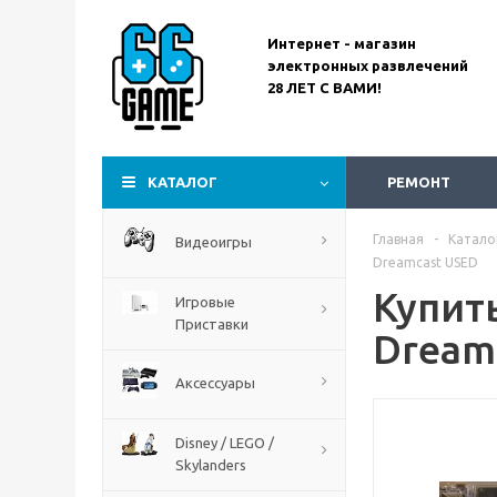
Интернет - магазин
электронных развлечений
28 ЛЕТ С ВАМИ!
Assassin’s Creed
Codename Red
КАТАЛОГ
РЕМОНТ
Главная
-
Катало
Видеоигры
Dreamcast USED
Купить
Игровые
Приставки
Dream
Аксессуары
Disney / LEGO /
Skylanders
The Blood of Dawnwalker