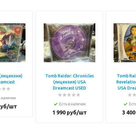
(лицензия)
Tomb Raider: Chronicles
Tomb Raid
eamcast
(лицензия) USA
Revelatio
Dreamcast USED
USA Dre
в наличии
Есть в наличии
Ест
уб/шт
1 990
руб/шт
3 400