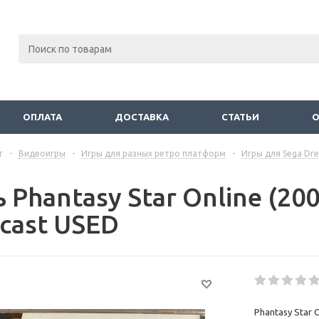
ОПЛАТА
ДОСТАВКА
СТАТЬИ
г
-
Видеоигры
-
Игры для разных ретро платформ
-
Игры для Sega Dr
 Phantasy Star Online (20
cast USED
Phantasy Star 