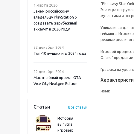
"Phantasy Star O
1 марта 2026
Эта игра погружа
Зачем российскому
мутантами и встр
владельцу PlayStation 5
создавать зарубежный
Уникальная для с
аккаунт в 2026 году
гейминга. Игроки
режиме реального
Atomic Heart 2 PS5
22 декабря 2024
Игровой процесс 
Топ-10 лучших игр 2024 года
Online" предлага
Графика на уровн
22 декабря 2024
Масштабный проект GTA
Характеристи
Vice City Nextgen Edition
Язык
Статьи
Все статьи
История
выпуска
игровых
Onimusha: Way of the