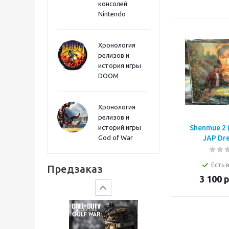
консолей
Sword PS5
Nintendo
Хронология
релизов и
история игры
DOOM
Хронология
релизов и
историй игры
Shenmue 2 
God of War
JAP Dr
Gears of War: E-Day
Есть 
Предзаказ
3 100
р