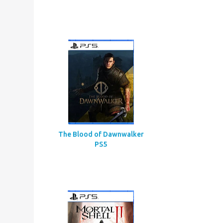
Assassin’s Creed
Codename Red
The Blood of Dawnwalker
PS5