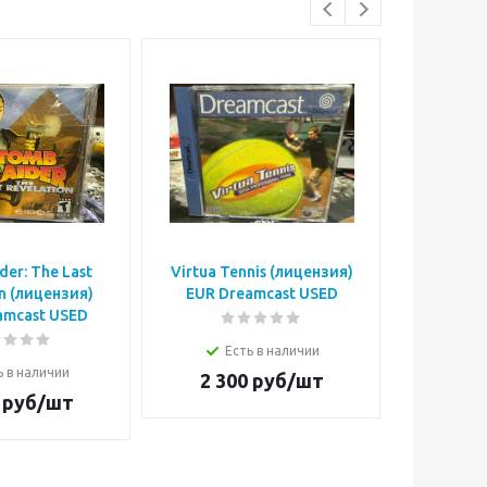
er: The Last
Virtua Tennis (лицензия)
NBA 2K1 
n (лицензия)
EUR Dreamcast USED
Drea
amcast USED
Есть в наличии
Е
ь в наличии
2 300
руб/шт
2 4
руб/шт