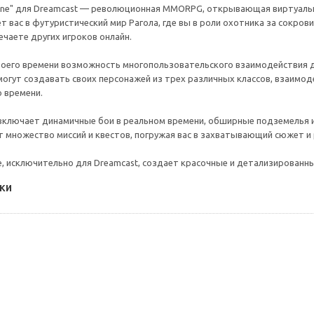
nline" для Dreamcast — революционная MMORPG, открывающая виртуал
ет вас в футуристический мир Рагола, где вы в роли охотника за сокр
ечаете других игроков онлайн.
воего времени возможность многопользовательского взаимодействия дел
 могут создавать своих персонажей из трех различных классов, взаимо
 времени.
включает динамичные бои в реальном времени, обширные подземелья и 
ет множество миссий и квестов, погружая вас в захватывающий сюжет 
е, исключительно для Dreamcast, создает красочные и детализированн
ки