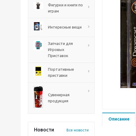
PS5
Фигурки и книги по
играм
Интересные вещи
Запчасти для
Игровых
Приставок
Портативные
приставки
Mortal Shell 2 PS5
Сувенирная
продукция
Описание
Новости
Все новости