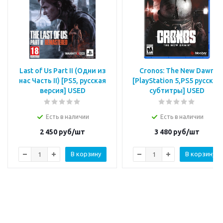
Last of Us Part II (Одни из
Cronos: The New Dawn
нас Часть II) [PS5, русская
[PlayStation 5,PS5 русские
версия] USED
субтитры] USED
Есть в наличии
Есть в наличии
2 450
руб/шт
3 480
руб/шт
В корзину
В корзину