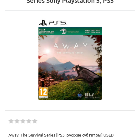
Series Sony Playstation 5, PS5
Away: The Survival Series [PS5, русские субтитры] USED