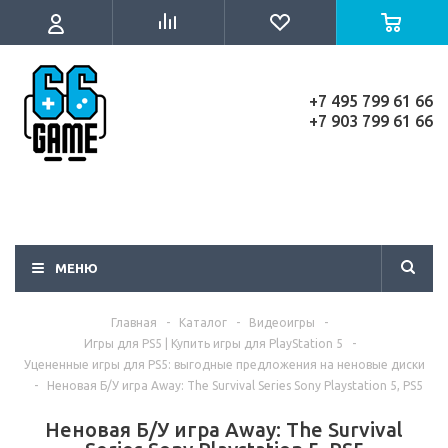
+7 495 799 61 66
+7 903 799 61 66
МЕНЮ
Главная
-
Каталог
-
Видеоигры
-
Игры для PS5 | Купить игры для PlayStation 5
-
Уцененные игры для PS5: выгодные предложения на неновые диски
-
Неновая Б/У игра Away: The Survival Series Sony Playstation 5, PS5
Неновая Б/У игра Away: The Survival