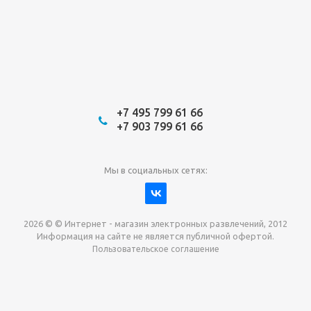
+7 495 799 61 66
+7 903 799 61 66
Мы в социальных сетях:
2026 © © Интернет - магазин электронных развлечений, 2012
Информация на сайте не является публичной офертой.
Пользовательское соглашение
Давайте сотрудничать!
наш магазин готов максимально выгодно для вас
выкупить приставки , игры. Звоните, пишите,