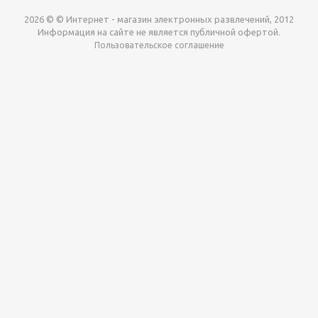
2026 © © Интернет - магазин электронных развлечений, 2012
Информация на сайте не является публичной офертой.
Пользовательское соглашение
Давайте сотрудничать!
наш магазин готов максимально выгодно для вас
выкупить приставки , игры. Звоните, пишите,
обсудим!
Max
Email
Telegram