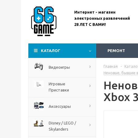
Интернет - магазин
электронных развлечений
28 ЛЕТ С ВАМИ!
Assassin’s Creed
Codename Red
КАТАЛОГ
РЕМОНТ
Главная
-
Катало
Видеоигры
Неновые, бывшие в
Ненова
Игровые
Приставки
Xbox 
Аксессуары
Disney / LEGO /
Skylanders
The Blood of Dawnwalker