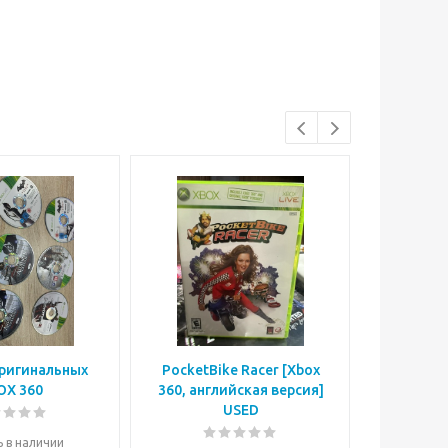
оригинальных
PocketBike Racer [Xbox
Sneak K
OX 360
360, английская версия]
английск
USED
ь в наличии
Е