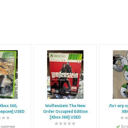
Xbox 360,
Wolfenstein The New
Лот игр 
версия] USED
Order Occupied Edition
XB
[Xbox 360] USED
в наличии
Ест