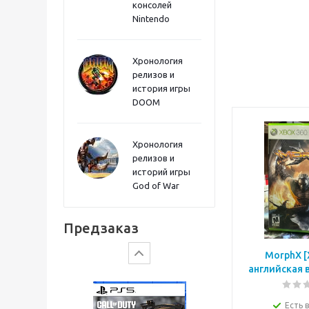
консолей
Sword PS5
Nintendo
Хронология
релизов и
история игры
DOOM
Хронология
релизов и
историй игры
God of War
Gears of War: E-Day
Предзаказ
MorphX [
английская 
Есть 