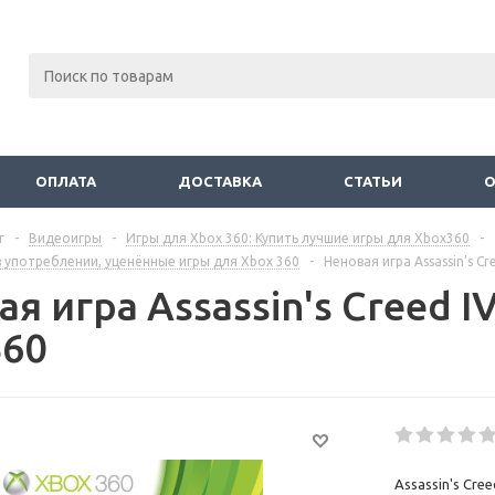
ОПЛАТА
ДОСТАВКА
СТАТЬИ
г
-
Видеоигры
-
Игры для Xbox 360: Купить лучшие игры для Xbox360
-
 употреблении, уценённые игры для Xbox 360
-
Неновая игра Assassin's C
я игра Assassin's Creed 
360
Assassin's Cre