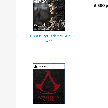
6 500
р
Call Of Duty Black Ops Gulf
War