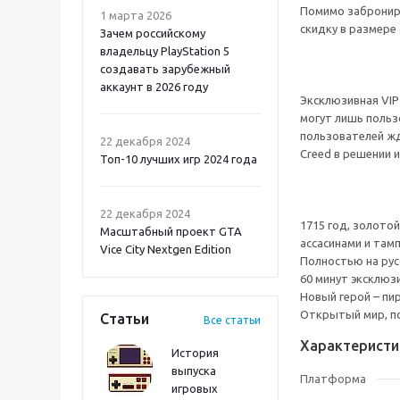
Помимо заброниро
1 марта 2026
скидку в размере
Зачем российскому
владельцу PlayStation 5
создавать зарубежный
аккаунт в 2026 году
Эксклюзивная VIP
могут лишь польз
Atomic Heart 2 PS5
пользователей жд
22 декабря 2024
Creed в решении 
Топ-10 лучших игр 2024 года
22 декабря 2024
1715 год, золото
Масштабный проект GTA
ассасинами и там
Vice City Nextgen Edition
Полностью на рус
60 минут эксклюзи
Новый герой – пи
Открытый мир, п
Статьи
Все статьи
Характеристи
История
выпуска
Платформа
игровых
Onimusha: Way of the