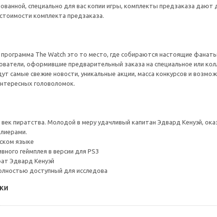
ванной, специально для вас копии игры, комплекты предзаказа дают дос
 стоимости комплекта предзаказа.
 программа The Watch это то место, где собираются настоящие фанаты в
ователи, оформившие предварительный заказа на специальное или колле
ут самые свежие новости, уникальные акции, масса конкурсов и возмож
интересных головоломок.
й век пиратства. Молодой в меру удачливый капитан Эдвард Кенуэй, о
плиерами.
ском языке
вного геймплея в версии для PS3
рат Эдвард Кенуэй
олностью доступный для исследова
ки