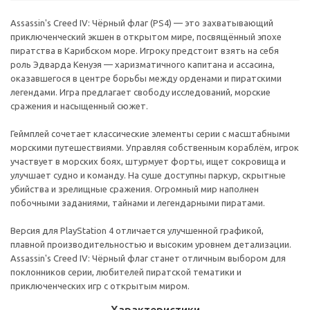
Assassin's Creed IV: Чёрный флаг (PS4) — это захватывающий
приключенческий экшен в открытом мире, посвящённый эпохе
пиратства в Карибском море. Игроку предстоит взять на себя
роль Эдварда Кенуэя — харизматичного капитана и ассасина,
оказавшегося в центре борьбы между орденами и пиратскими
легендами. Игра предлагает свободу исследований, морские
сражения и насыщенный сюжет.
Геймплей сочетает классические элементы серии с масштабными
морскими путешествиями. Управляя собственным кораблём, игрок
участвует в морских боях, штурмует форты, ищет сокровища и
улучшает судно и команду. На суше доступны паркур, скрытные
убийства и зрелищные сражения. Огромный мир наполнен
побочными заданиями, тайнами и легендарными пиратами.
Версия для PlayStation 4 отличается улучшенной графикой,
плавной производительностью и высоким уровнем детализации.
Assassin's Creed IV: Чёрный флаг станет отличным выбором для
поклонников серии, любителей пиратской тематики и
приключенческих игр с открытым миром.