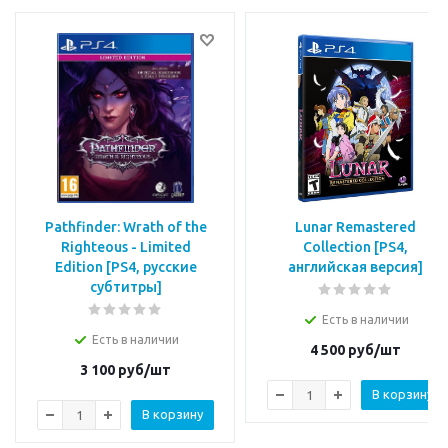
Pathfinder: Wrath of the
Lunar Remastered
Righteous - Limited
Collection [PS4,
Edition [PS4, русские
английская версия]
субтитры]
Есть в наличии
Есть в наличии
4 500
руб/шт
3 100
руб/шт
В корзину
В корзину