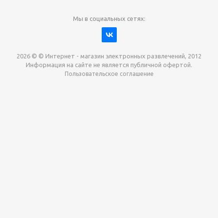
Мы в социальных сетях:
2026 © © Интернет - магазин электронных развлечений, 2012
Информация на сайте не является публичной офертой.
Пользовательское соглашение
Давайте сотрудничать!
наш магазин готов максимально выгодно для вас
выкупить приставки , игры. Звоните, пишите,
обсудим!
Max
Email
Telegram