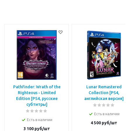
Pathfinder: Wrath of the
Lunar Remastered
Righteous - Limited
Collection [PS4,
Edition [PS4, русские
английская версия]
субтитры]
Есть в наличии
Есть в наличии
4 500
руб/шт
3 100
руб/шт