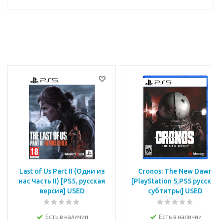
Last of Us Part II (Одни из
Cronos: The New Dawn
нас Часть II) [PS5, русская
[PlayStation 5,PS5 русские
версия] USED
субтитры] USED
Есть в наличии
Есть в наличии