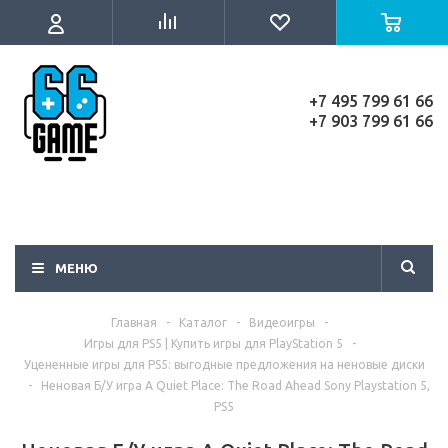
+7 495 799 61 66
+7 903 799 61 66
МЕНЮ
Главная
-
Каталог
-
Видеоигры
-
Игры для PS5 | Купить игры для PlayStation 5
-
Уцененные игры для PS5: выгодные предложения на неновые диски
-
Неновая Б/У игра A Quiet Place: The Road Ahead Sony Playstation 5,
PS5