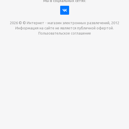
Мы в социальных сетях:
2026 © © Интернет - магазин электронных развлечений, 2012
Информация на сайте не является публичной офертой.
Пользовательское соглашение
Давайте сотрудничать!
наш магазин готов максимально выгодно для вас
выкупить приставки , игры. Звоните, пишите,
обсудим!
Max
Email
Telegram