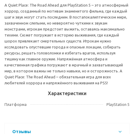
A Quiet Place: The Road Ahead для PlayStation 5 – это атмосферный
хоррор, созданный по мотивам знаменитого фильма, где каждый
шаг и звук могут стать последним. В постапокалиптическом мире,
захваченном слепыми, но невероятно чуткими к звукам
монстрами, игрокам предстоит выжить, оставаясь максимально
тихими. Сюжет погружает в историю выживания, где каждый
шорох привлекает смертельных существ. Игрокам нужно
исследовать опустевшие города и опасные локации, собирать
ресурсы, решать головоломки и избегать врагов, используя
тишину как главное оружие. Напряжённая атмосфера и
качественная графика погружают в мрачный и захватывающий
мир, в котором важны не только навыки, но и осторожность. A
Quiet Place: The Road Ahead – обязательная игра для всех
любителей хоррора и напряжённого выживания на PS5!
Характеристики
Платформа
PlayStation 5
Отзывы