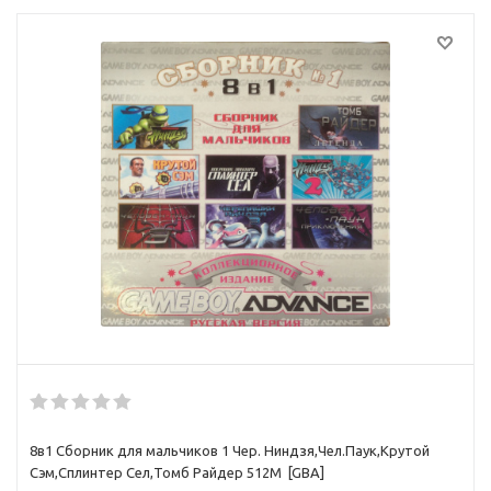
8в1 Сборник для мальчиков 1 Чер. Ниндзя,Чел.Паук,Крутой
Сэм,Сплинтер Сел,Томб Райдер 512M [GBA]