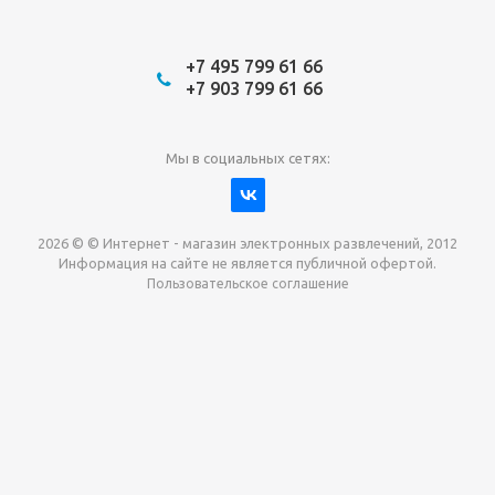
+7 495 799 61 66
+7 903 799 61 66
Мы в социальных сетях:
2026 © © Интернет - магазин электронных развлечений, 2012
Информация на сайте не является публичной офертой.
Пользовательское соглашение
Давайте сотрудничать!
наш магазин готов максимально выгодно для вас
выкупить приставки , игры. Звоните, пишите,
обсудим!
Max
Email
Telegram